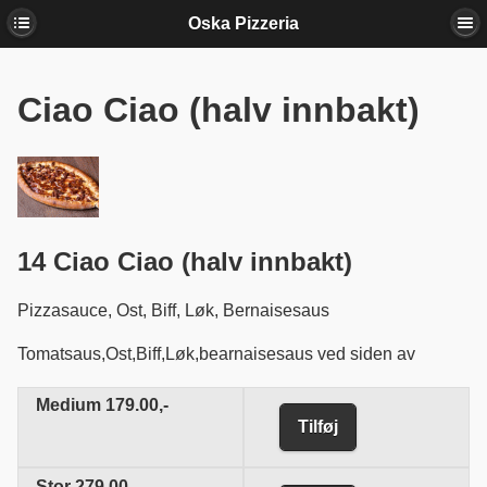
Oska Pizzeria
Ciao Ciao (halv innbakt)
14 Ciao Ciao (halv innbakt)
Pizzasauce,
Ost,
Biff,
Løk,
Bernaisesaus
Tomatsaus,Ost,Biff,Løk,bearnaisesaus ved siden av
Medium
179.00,-
Tilføj
Stor
279.00,-